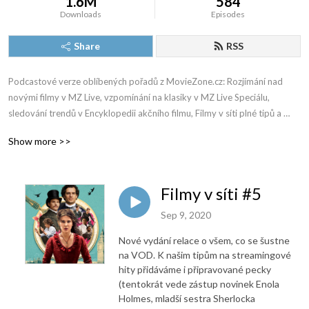
1.6M
584
Downloads
Episodes
Share
RSS
Podcastové verze oblíbených pořadů z MovieZone.cz: Rozjímání nad 
novými filmy v MZ Live, vzpomínání na klasiky v MZ Live Speciálu, 
sledování trendů v Encyklopedii akčního filmu, Filmy v síti plné tipů a 
ještě mnohem, mnohem víc!
Show more >>
Filmy v síti #5
Sep 9, 2020
Nové vydání relace o všem, co se šustne
na VOD. K našim tipům na streamingové
hity přidáváme i připravované pecky
(tentokrát vede zástup novinek Enola
Holmes, mladší sestra Sherlocka