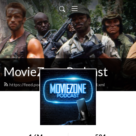
MovieZone Podcast
https://feed.podbean.com/moviezonelive/feed.xml