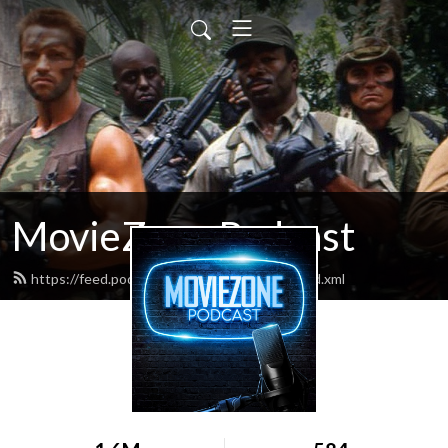
MovieZone Podcast
https://feed.podbean.com/moviezonelive/feed.xml