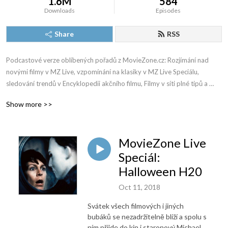
1.6M
584
Downloads
Episodes
Share
RSS
Podcastové verze oblíbených pořadů z MovieZone.cz: Rozjímání nad 
novými filmy v MZ Live, vzpomínání na klasiky v MZ Live Speciálu, 
sledování trendů v Encyklopedii akčního filmu, Filmy v síti plné tipů a 
ještě mnohem, mnohem víc!
Show more >>
MovieZone Live
Speciál:
Halloween H20
Oct 11, 2018
Svátek všech filmových i jiných
bubáků se nezadržitelně blíží a spolu s
ním přijde do kin i staronový Michael