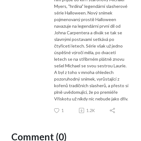
Myers, "hrdina" legendární slasherové
série Halloween. Nový snímek
pojmenovaný prostě Halloween
navazuje na legendární první díl od
Johna Carpentera a divák se tak se
slavnými postavami setkává po
čtyřiceti letech. Série však už jedno
úspěšné výročí měla, po dvaceti
letech se na stříbrném plátně znovu
sešel Michael se svou sestrou Laurie.
A byl z toho v mnoha ohledech
pozoruhodný snímek, vyrůstající z
kořenů tradičních slasherů, a přesto si
plně uvědomující, že po premiéře
Vřískotu už nikdy nic nebude jako dřív.
1
1.2K
Comment (0)