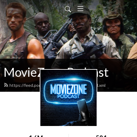
MovieZone Podcast
https://feed.podbean.com/moviezonelive/feed.xml