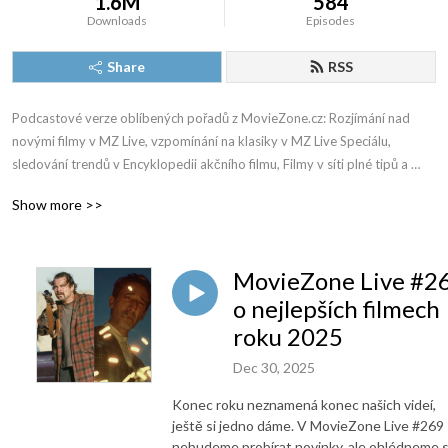
1.6M
584
Downloads
Episodes
Share
RSS
Podcastové verze oblíbených pořadů z MovieZone.cz: Rozjímání nad 
novými filmy v MZ Live, vzpomínání na klasiky v MZ Live Speciálu, 
sledování trendů v Encyklopedii akčního filmu, Filmy v síti plné tipů a 
ještě mnohem, mnohem víc!
Show more >>
MovieZone Live #2
o nejlepších filmech
roku 2025
Dec 30, 2025
Konec roku neznamená konec našich videí,
ještě si jedno dáme. V MovieZone Live #269
nebudeme probírat novinky, ale ohlédneme 