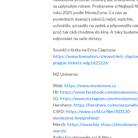
za uplynulým rokem. Probereme si Nejlepší fi
roku 2025 podle MovieZone. Co nás za
posledních dvanáct měsíců nejvíc nadchlo,
uchvátilo, posadilo na zadek a připomnělo ná
proč tak rádi chodíme do kina. A taky budem
odpovídat na vaše dotazy.
Soutěž o lístky na Erica Claptona:
https://www.livenation.cz/event/eric-clapto
prague-tickets-edp1625226
MZ Universe:
Web:
https://www.moviezone.cz
FB:
https://www.facebook.com/moviezonec
IG:
https://www.instagram.com/moviezonec
Herohero:
https://herohero.co/moviezoneli
CSFD:
https://www.csfd.cz/film/303130-
moviezone-live/prehled/
Merch:
https://www.blu-shop.cz/moviezone
merch/
Kniha Encyklopedie sci-fi filmu: