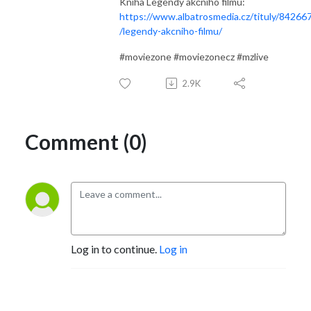
Kniha Legendy akčního filmu:
https://www.albatrosmedia.cz/tituly/84266
/legendy-akcniho-filmu/
#moviezone #moviezonecz #mzlive
2.9K
Comment (0)
Log in to continue.
Log in