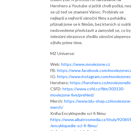
Herohero a Youtube si ještě chvíli počká, ne
se už teď ve znamení Vánoc. Probíraly se
nejlepší a nejhorší vánoční filmy a pohádky,
přiznali jsme se k filmům, bez kterých si svát
nedovedeme představit a zamysleli se, co by
televizní obrazovce zředilo vánoční ulepenos
oživilo prime time.
MZ Universe:
Web:
https://www.moviezone.cz
FB:
https://www.facebook.com/moviezonec
IG:
https://www.instagram.com/moviezonec
Herohero:
https://herohero.co/moviezoneli
CSFD:
https://www.csfd.cz/film/303130-
moviezone-live/prehled/
Merch:
https://www.blu-shop.cz/moviezone
merch/
Kniha Encyklopedie sci-fi filmu:
https://www.albatrosmedia.cz/tituly/92065
/encyklopedie-sci-fi-filmu/