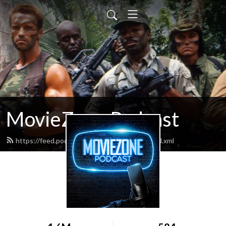
MovieZone Podcast
https://feed.podbean.com/moviezonelive/feed.xml