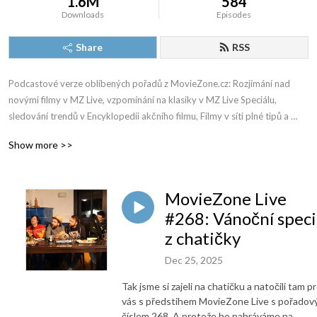
1.6M
584
Downloads
Episodes
Share
RSS
Podcastové verze oblíbených pořadů z MovieZone.cz: Rozjímání nad 
novými filmy v MZ Live, vzpomínání na klasiky v MZ Live Speciálu, 
sledování trendů v Encyklopedii akčního filmu, Filmy v síti plné tipů a 
ještě mnohem, mnohem víc!
Show more >>
MovieZone Live
#268: Vánoční speci
z chatičky
Dec 25, 2025
Tak jsme si zajeli na chatičku a natočili tam p
vás s předstihem MovieZone Live s pořado
číslem 268. A protože ho nahráváme na