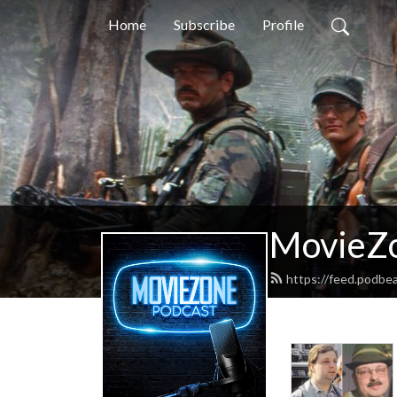
Home
Subscribe
Profile
MovieZo
https://feed.podbe