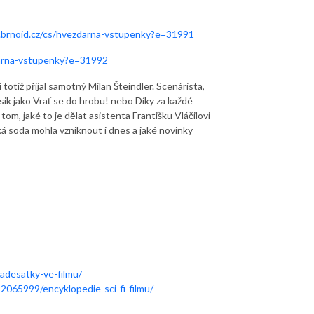
.brnoid.cz/cs/hvezdarna-vstupenky?e=31991
darna-vstupenky?e=31992
otiž přijal samotný Milan Šteindler. Scenárista,
sik jako Vrať se do hrobu! nebo Díky za každé
tom, jaké to je dělat asistenta Františku Vláčilovi
ská soda mohla vzniknout i dnes a jaké novinky
adesatky-ve-filmu/
92065999/encyklopedie-sci-fi-filmu/