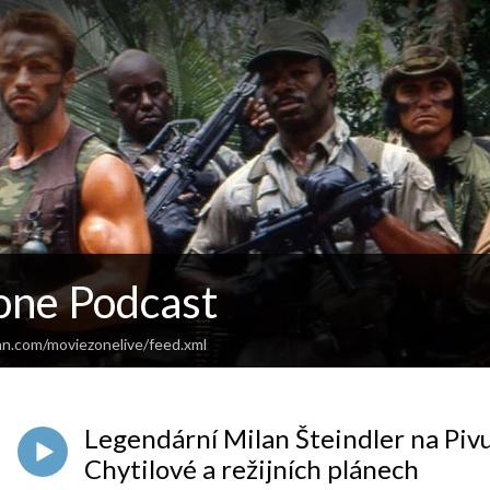
ne Podcast
an.com/moviezonelive/feed.xml
Legendární Milan Šteindler na Pivu
Chytilové a režijních plánech