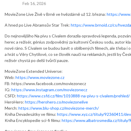
Feb 16, 2026
MovieZone Live Živě v Brně ve hvězdárně už 12. března:
https://www
A hned po Live Abramsův Star Trek:
https://www.brnoid.cz/cs/hvez
Do nejnovějšího Na pivu s Civalem dorazila opravdová legenda, pozvání t
herec a režisér, génius zodpovědný za kultovní Českou sodu, autor kla
nové ráno. S Civalem se budou bavit o oblíbených filmech, ale třeba i o 
a hrát u Věry Chytilové, co se člověk naučí na reklamách, jestli by Če
režisér chystá po delší tvůrčí pauze.
MovieZone Extended Universe:
Web:
https://www.moviezone.cz
FB: h
ttps://www.facebook.com/moviezonecz
IG:
https://www.instagram.com/moviezonecz
CSFD:
https://www.csfd.cz/film/1010888-na-pivu-s-civalem/prehled/
HeroHero:
https://herohero.co/moviezonelive
Merch:
https://www.blu-shop.cz/moviezone-merch/
Kniha Devadesátky ve filmu:
https://www.xyz.cz/tituly/92360411/dev
Kniha Encyklopedie sci-fi filmu:
https://www.albatrosmedia.cz/tituly/