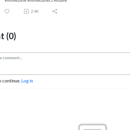
#moviezone #moviezonecz #mzlive
2.4K
 (0)
o continue.
Log in